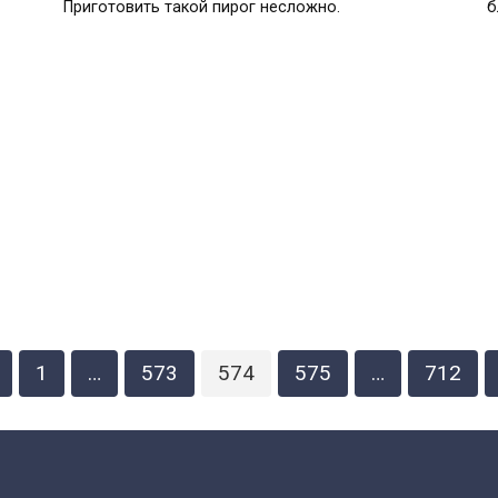
Приготовить такой пирог несложно.
б
1
…
573
574
575
…
712