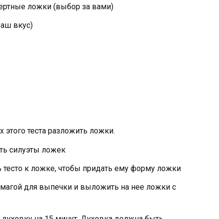
ертные ложки (выбор за вами)
ваш вкус)
х этого теста разложить ложки.
ть силуэты ложек
ь тесто к ложке, чтобы придать ему форму ложки
умагой для выпечки и выложить на нее ложки с
 духовку на 15 минут. Духовка должна быть