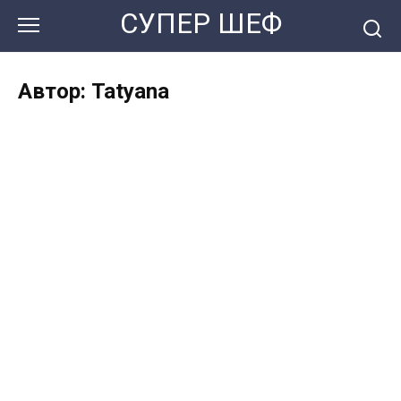
Перейти
СУПЕР ШЕФ
к
контенту
Автор:
Tatyana