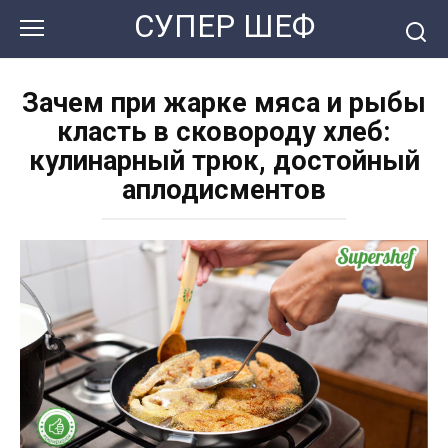
Перейти
СУПЕР ШЕФ
к
контенту
Зачем при жарке мяса и рыбы
класть в сковороду хлеб:
кулинарный трюк, достойный
аплодисментов