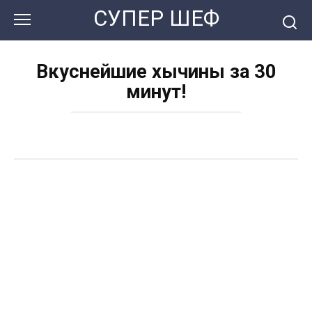
Перейти
СУПЕР ШЕФ
к
контенту
Вкуснейшие хычины за 30
минут!