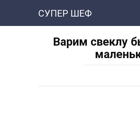
Перейти
СУПЕР ШЕФ
к
контенту
Варим свеклу б
маленьк