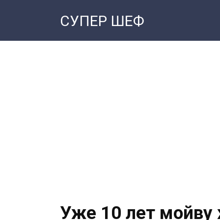
Перейти
СУПЕР ШЕФ
к
контенту
Уже 10 лет мойву 