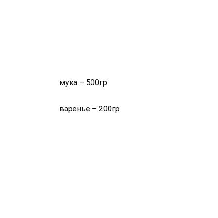
мука – 500гр
варенье – 200гр