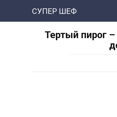
Перейти
СУПЕР ШЕФ
к
контенту
Тертый пирог –
д