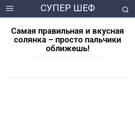
Перейти
СУПЕР ШЕФ
к
контенту
Самая правильная и вкусная
солянка – просто пальчики
оближешь!