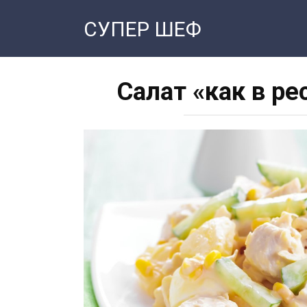
Перейти
СУПЕР ШЕФ
к
контенту
Салат «как в ре