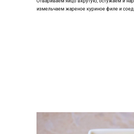
Отвариваем яйцо вкрутую, остужаем и на
измельчаем жареное куриное филе и соед