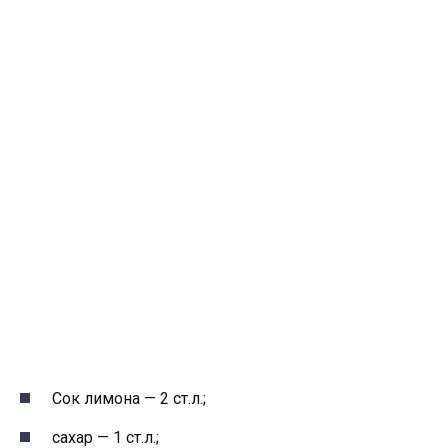
Сок лимона — 2 ст.л.;
сахар — 1 ст.л.;