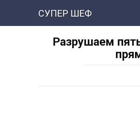
Перейти
СУПЕР ШЕФ
к
контенту
Разрушаем пять
прям