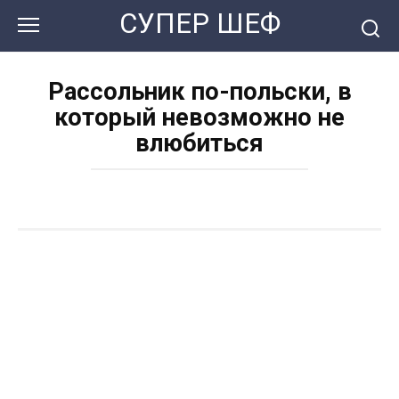
Перейти
СУПЕР ШЕФ
к
контенту
Рассольник по-польски, в
который невозможно не
влюбиться