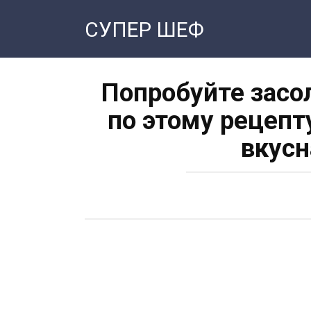
Перейти
СУПЕР ШЕФ
к
контенту
Попробуйте засо
по этому рецепту
вкусн