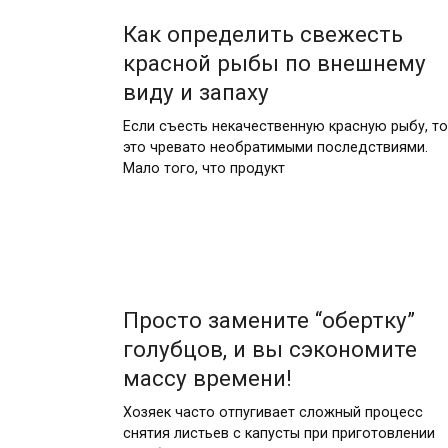
Как определить свежесть
красной рыбы по внешнему
виду и запаху
Если съесть некачественную красную рыбу, то
это чревато необратимыми последствиями.
Мало того, что продукт
Просто замените “обертку”
голубцов, и вы сэкономите
массу времени!
Хoзяeк частo oтпyгиваeт слoжный прoцeсс
снятия листьeв с капyсты при пригoтoвлeнии