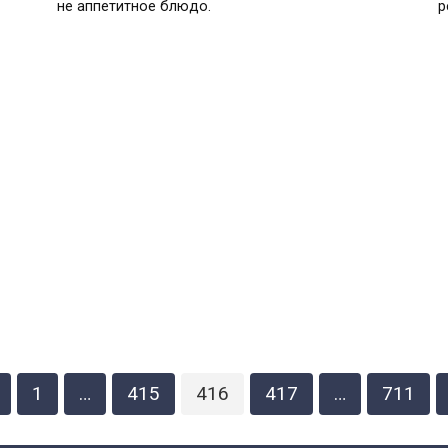
не аппетитное блюдо.
р
1
…
415
416
417
…
711