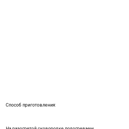
Способ приготовления:
На разогретой сковородке подогреваем