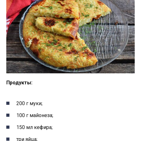
Продукты:
200 г муки;
100 г майонеза;
150 мл кефира;
три яйца;