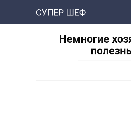
Перейти
СУПЕР ШЕФ
к
контенту
Немногие хоз
полезны