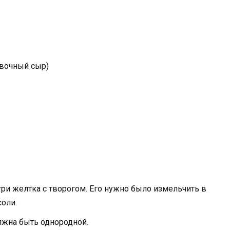
ливочный сыр)
три желтка с творогом. Его нужно было измельчить в
соли.
жна быть однородной.