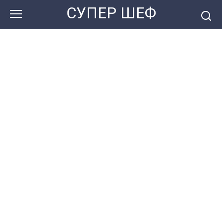
Перейти
СУПЕР ШЕФ
к
контенту