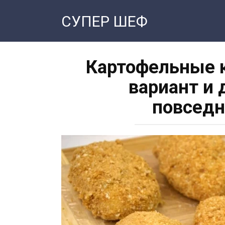
Перейти
СУПЕР ШЕФ
к
контенту
Картофельные 
вариант и 
повседн