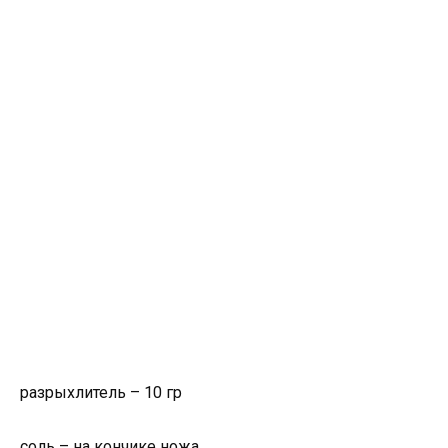
разрыхлитель – 10 гр
соль – на кончике ножа