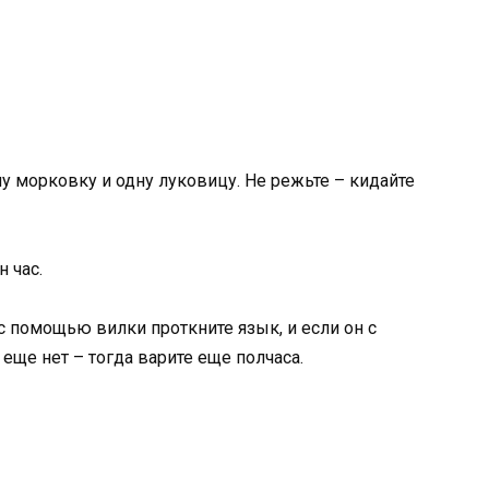
у морковку и одну луковицу. Не режьте – кидайте
 час.
с помощью вилки проткните язык, и если он с
 еще нет – тогда варите еще полчаса.