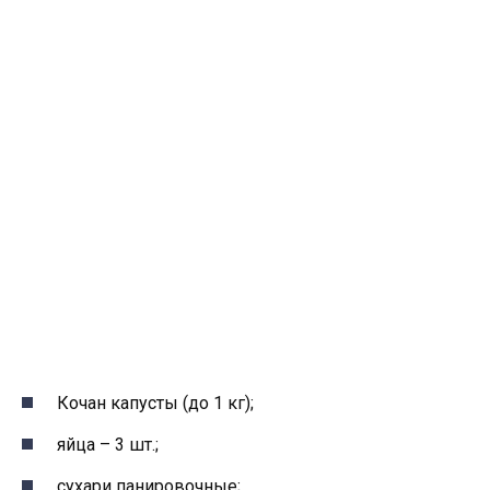
Кочан капусты (до 1 кг);
яйца – 3 шт.;
сухари панировочные;