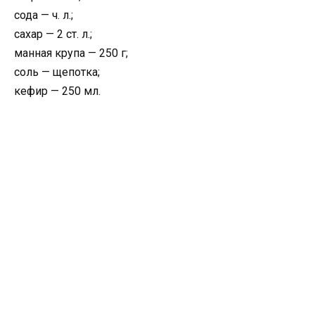
сода — ч. л.;
сахар — 2 ст. л.;
манная крупа — 250 г;
соль — щепотка;
кефир — 250 мл.