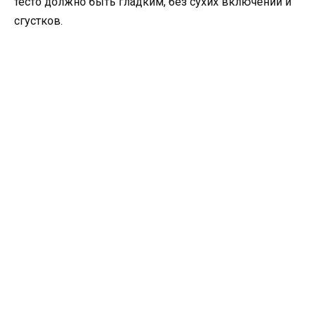
тесто должно быть гладким, без сухих включений и
сгустков.