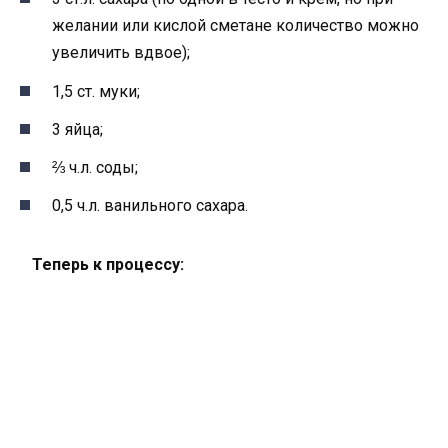
желании или кислой сметане количество можно
увеличить вдвое);
1,5 ст. муки;
3 яйца;
⅔ ч.л. соды;
0,5 ч.л. ванильного сахара.
Теперь к процессу: