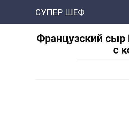
Перейти
СУПЕР ШЕФ
к
контенту
Французский сыр 
с 