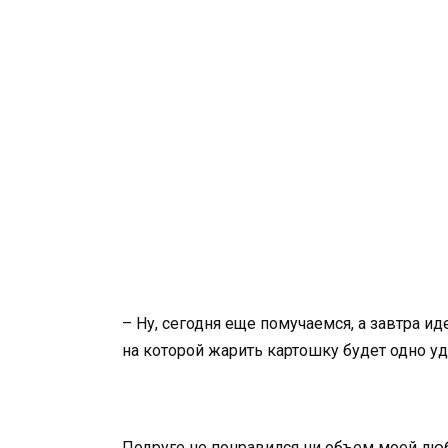
– Ну, сегодня еще помучаемся, а завтра ид
на которой жарить картошку будет одно у
Подруге не понравился ни объем моей люб