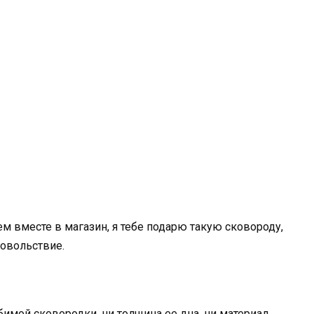
ем вместе в магазин, я тебе подарю такую сковороду,
довольствие.
имой сковородки, ни толщина ее дна, ни материал,