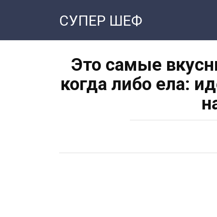
Перейти
СУПЕР ШЕФ
к
контенту
Это самые вкусн
когда либо ела: и
н