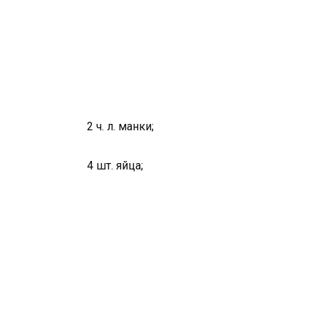
2 ч. л. манки;
4 шт. яйца;