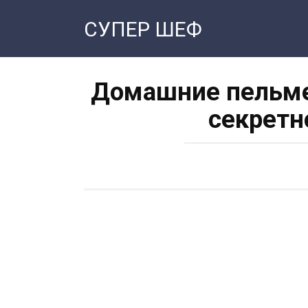
Перейти
СУПЕР ШЕФ
к
контенту
Домашние пельмен
секретн