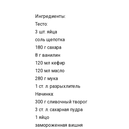
Ингредиенты:
Тесто:
3 шт. яйца
соль щепотка
180 г сахара
8 г ванилин
120 мл кефир
120 мл масло
280 г мука
1 ст. л. разрыхлитель
Начинка:
300 г сливочный творог
3 ст. л. сахарная пудра
1 яйцо
замороженная вишня