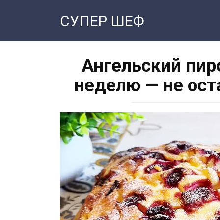
Перейти
СУПЕР ШЕФ
к
контенту
Ангельский пиро
неделю — не ост