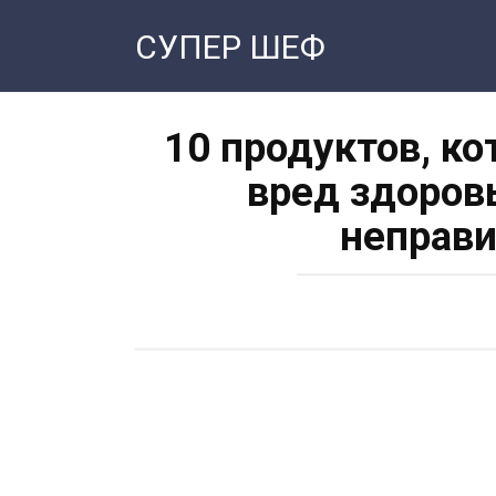
Перейти
СУПЕР ШЕФ
к
контенту
10 продуктов, к
вред здоровь
неправи